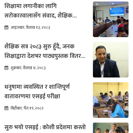
शिक्षामा लगानीका लागि
सरोकारवालासँग संवाद, शैक्षिक
सुधारमा जोड
आइतबार, वैशाख १३, २०८३
शैक्षिक सत्र २०८३ सुरु हुँदै, जनक
शिक्षाद्वारा देशभर पाठ्यपुस्तक वितरण
तीव्र
शुक्रबार, वैशाख ४, २०८३
धनुषामा व्यवस्थित र शान्तिपूर्ण
वातावरणमा एसइई परीक्षा
बिहीबार, चैत १९, २०८२
सुरु भयो एसइई : कोशी प्रदेशमा कस्तो