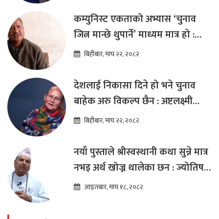
कम्युनिस्ट एकताको अभ्यास ‘चुनाव
जित्न मान्छे थुपार्ने’ माध्यम मात्र हो :
विप्लव
बिहीबार, माघ २२, २०८२
देशलाई निकासा दिने हो भने चुनाव
बाहेक अरु विकल्प छैन : अष्टलक्ष्मी
शाक्य
बिहीबार, माघ २२, २०८२
नयाँ पुस्ताले श्रीस्वस्थानी कथा सुन्ने मात्र
नभइ अर्थ खोज्न थालेका छन : ज्योतिष
तारा लोचन न्यौपाने
आइतबार, माघ १८, २०८२