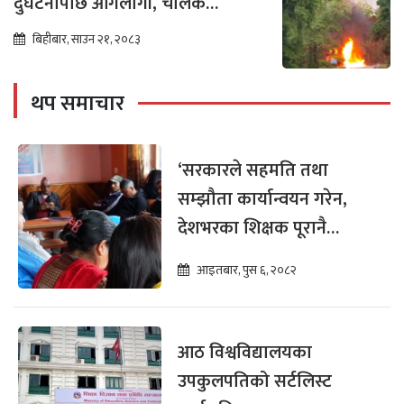
दुर्घटनापछि आगलागी, चालक
नियन्त्रणमा
बिहीबार, साउन २१, २०८३
थप समाचार
‘सरकारले सहमति तथा
सम्झौता कार्यान्वयन गरेन,
देशभरका शिक्षक पूरानै
समस्यामा छन्’
आइतबार, पुस ६, २०८२
आठ विश्वविद्यालयका
उपकुलपतिको सर्टलिस्ट