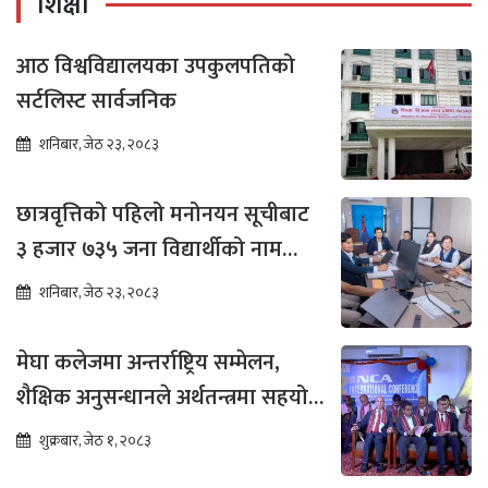
शिक्षा
आठ विश्वविद्यालयका उपकुलपतिको
सर्टलिस्ट सार्वजनिक
शनिबार, जेठ २३, २०८३
छात्रवृत्तिको पहिलो मनोनयन सूचीबाट
३ हजार ७३५ जना विद्यार्थीको नाम
भर्नाका लागि सिफारिस
शनिबार, जेठ २३, २०८३
मेघा कलेजमा अन्तर्राष्ट्रिय सम्मेलन,
शैक्षिक अनुसन्धानले अर्थतन्त्रमा सहयोग
पुग्ने विश्वास
शुक्रबार, जेठ १, २०८३