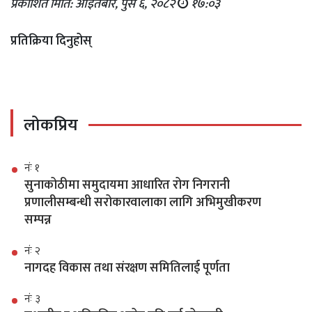
प्रकाशित मिति: आइतबार, पुस ६, २०८२
१७:०३
प्रतिक्रिया दिनुहोस्
लोकप्रिय
नंः १
सुनाकोठीमा समुदायमा आधारित रोग निगरानी
प्रणालीसम्बन्धी सरोकारवालाका लागि अभिमुखीकरण
सम्पन्न
नंः २
नागदह विकास तथा संरक्षण समितिलाई पूर्णता
नंः ३