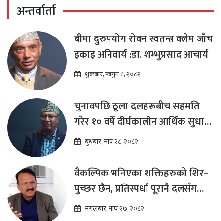
अन्तर्वार्ता
बीमा दुरुपयोग रोक्न स्वतन्त्र क्लेम जाँच
इकाइ अनिवार्य :डा. शम्भुप्रसाद आचार्य
शुक्रबार, फागुन ८, २०८२
चुनावपछि ठूला दलहरूबीच सहमति
गरेर १० वर्षे दीर्घकालीन आर्थिक सुधार
कार्यक्रम ल्याउनुपर्छ : हेमराज ढकाल
बुधबार, माघ २८, २०८२
वैकल्पिक भनिएका शक्तिहरुको शिर–
पुच्छर छैन, प्रतिस्पर्धा पूरानै दलसँग
हुन्छ : डा.प्रकाश शरण महत
मंगलबार, माघ २७, २०८२