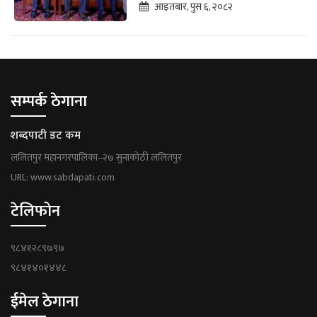
आइतबार, पुस ६, २०८२
सम्पर्क ठेगाना
शब्दपाटी डट कम
ललितपुर महानगरपालिका–२७ सुनाकोठी ललितपुर
URL: www.sabdapati.com
टेलिफोन
९८४१२८९७९७
९८४१४०१४४८
ईमेल ठेगाना