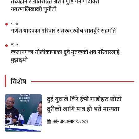
तथ्यहीन र अतिरञ्जित अरोप पुष्टि गर्न गोदावरी
नगरपालिकाको चुनौती
नंः ४
गणेश यादवका परिवार र सरकारबीच सातबुँदे सहमति
नंः ५
कप्तानगन्ज गोलीकाण्डका दुवै मृतकको शव परिवारलाई
बुझाइयो
विशेष
दुई युवाले चिरे ईभी गाडीहरु छोटो
दूरीको लागि मात्र हो भन्ने मान्यता
सोमबार, असार ९, २०८२