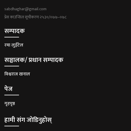
sabdhaghar@gmail.com
प्रेस काउन्सिल सूचीकरण २५३०/०७७–०७८
सम्पादक
रमा लुइँटेल
सञ्चालक/ प्रधान सम्पादक
विश्वराज खनाल
पेज
गृहपृष्ठ
हामी संग जोडिनुहोस्