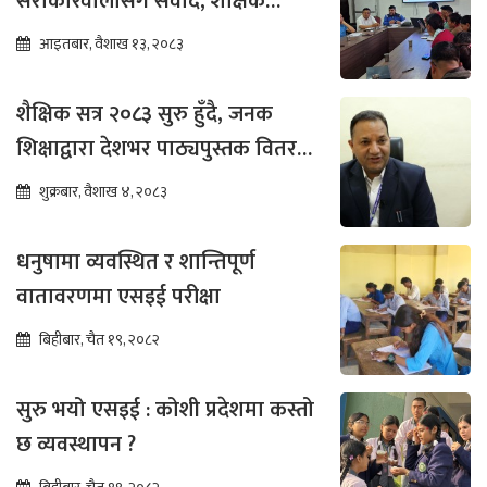
सरोकारवालासँग संवाद, शैक्षिक
सुधारमा जोड
आइतबार, वैशाख १३, २०८३
शैक्षिक सत्र २०८३ सुरु हुँदै, जनक
शिक्षाद्वारा देशभर पाठ्यपुस्तक वितरण
तीव्र
शुक्रबार, वैशाख ४, २०८३
धनुषामा व्यवस्थित र शान्तिपूर्ण
वातावरणमा एसइई परीक्षा
बिहीबार, चैत १९, २०८२
सुरु भयो एसइई : कोशी प्रदेशमा कस्तो
छ व्यवस्थापन ?