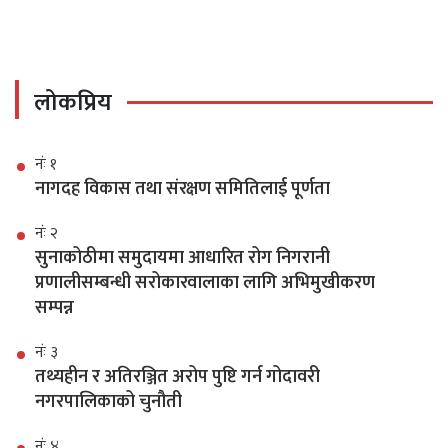
लोकप्रिय
नंः १
नागदह विकास तथा संरक्षण समितिलाई पूर्णता
नंः २
सुनाकोठीमा समुदायमा आधारित रोग निगरानी
प्रणालीसम्बन्धी सरोकारवालाका लागि अभिमुखीकरण
सम्पन्न
नंः ३
तथ्यहीन र अतिरञ्जित अरोप पुष्टि गर्न गोदावरी
नगरपालिकाको चुनौती
नंः ४