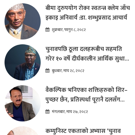
बीमा दुरुपयोग रोक्न स्वतन्त्र क्लेम जाँच
इकाइ अनिवार्य :डा. शम्भुप्रसाद आचार्य
शुक्रबार, फागुन ८, २०८२
चुनावपछि ठूला दलहरूबीच सहमति
गरेर १० वर्षे दीर्घकालीन आर्थिक सुधार
कार्यक्रम ल्याउनुपर्छ : हेमराज ढकाल
बुधबार, माघ २८, २०८२
वैकल्पिक भनिएका शक्तिहरुको शिर–
पुच्छर छैन, प्रतिस्पर्धा पूरानै दलसँग
हुन्छ : डा.प्रकाश शरण महत
मंगलबार, माघ २७, २०८२
कम्युनिस्ट एकताको अभ्यास ‘चुनाव