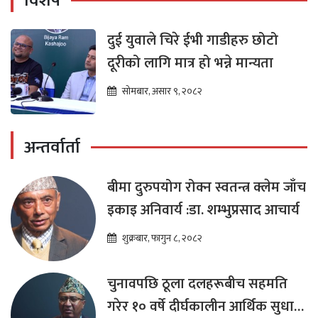
विशेष
दुई युवाले चिरे ईभी गाडीहरु छोटो
दूरीको लागि मात्र हो भन्ने मान्यता
सोमबार, असार ९, २०८२
अन्तर्वार्ता
बीमा दुरुपयोग रोक्न स्वतन्त्र क्लेम जाँच
इकाइ अनिवार्य :डा. शम्भुप्रसाद आचार्य
शुक्रबार, फागुन ८, २०८२
चुनावपछि ठूला दलहरूबीच सहमति
गरेर १० वर्षे दीर्घकालीन आर्थिक सुधार