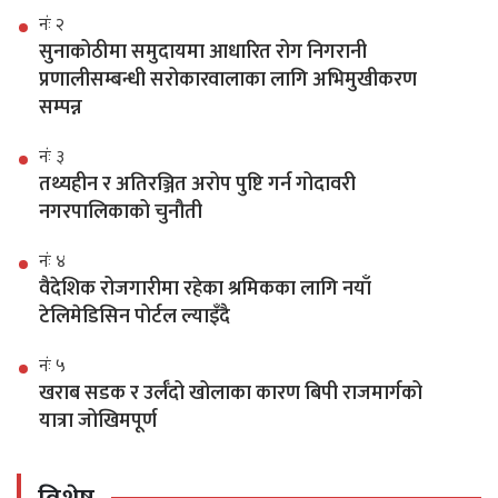
नंः २
सुनाकोठीमा समुदायमा आधारित रोग निगरानी
प्रणालीसम्बन्धी सरोकारवालाका लागि अभिमुखीकरण
सम्पन्न
नंः ३
तथ्यहीन र अतिरञ्जित अरोप पुष्टि गर्न गोदावरी
नगरपालिकाको चुनौती
नंः ४
वैदेशिक रोजगारीमा रहेका श्रमिकका लागि नयाँ
टेलिमेडिसिन पोर्टल ल्याइँदै
नंः ५
खराब सडक र उर्लँदो खोलाका कारण बिपी राजमार्गको
यात्रा जोखिमपूर्ण