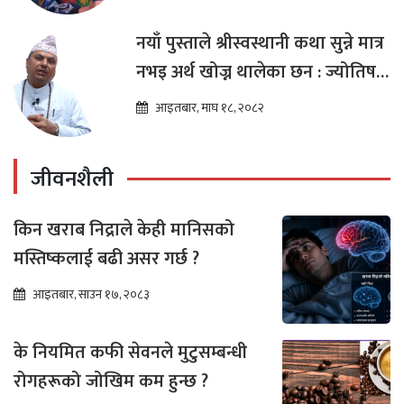
नयाँ पुस्ताले श्रीस्वस्थानी कथा सुन्ने मात्र
नभइ अर्थ खोज्न थालेका छन : ज्योतिष
तारा लोचन न्यौपाने
आइतबार, माघ १८, २०८२
जीवनशैली
किन खराब निद्राले केही मानिसको
मस्तिष्कलाई बढी असर गर्छ ?
आइतबार, साउन १७, २०८३
के नियमित कफी सेवनले मुटुसम्बन्धी
रोगहरूको जोखिम कम हुन्छ ?