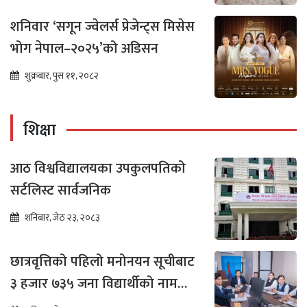
शनिवार ‘सगून ज्वेलर्स प्रेजेन्ट्स मिसेस
भोग नेपाल–२०२५’को अडिसन
शुक्रबार, पुस ११, २०८२
शिक्षा
आठ विश्वविद्यालयका उपकुलपतिको
सर्टलिस्ट सार्वजनिक
शनिबार, जेठ २३, २०८३
छात्रवृत्तिको पहिलो मनोनयन सूचीबाट
३ हजार ७३५ जना विद्यार्थीको नाम
भर्नाका लागि सिफारिस