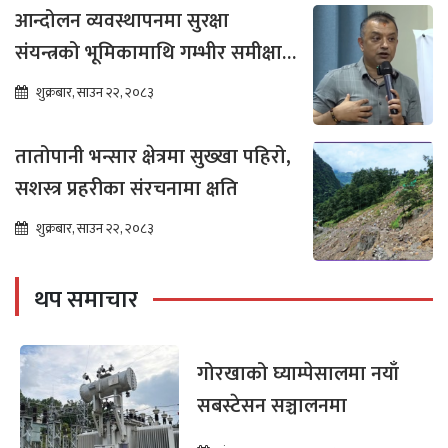
आन्दोलन व्यवस्थापनमा सुरक्षा
संयन्त्रको भूमिकामाथि गम्भीर समीक्षा
आवश्यक : गगन थापा
शुक्रबार, साउन २२, २०८३
तातोपानी भन्सार क्षेत्रमा सुख्खा पहिरो,
सशस्त्र प्रहरीका संरचनामा क्षति
शुक्रबार, साउन २२, २०८३
थप समाचार
गोरखाको घ्याम्पेसालमा नयाँ
सबस्टेसन सञ्चालनमा