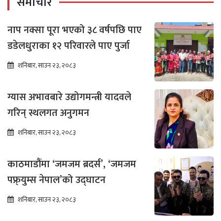
समाचार
नाप नक्सा पूरा भएको ३८ वर्षपछि पाए
डडेलधुराका १२ परिवारले पाए पुर्जा
शनिबार, साउन २३, २०८३
ग्यास अभावबारे उद्योगमन्त्री यादवले
गरिन् स्थलगत अनुगमन
शनिबार, साउन २३, २०८३
काठमाडौंमा ‘जमजम ब्रदर्स’, ‘जमजम
पफ्र्युम्स नेपाल’को उद्घाटन
शनिबार, साउन २३, २०८३