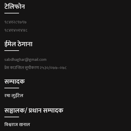
टेलिफोन
९८४१२८९७९७
९८४१४०१४४८
ईमेल ठेगाना
sabdhaghar@gmail.com
प्रेस काउन्सिल सूचीकरण २५३०/०७७–०७८
सम्पादक
रमा लुइँटेल
सञ्चालक/ प्रधान सम्पादक
विश्वराज खनाल