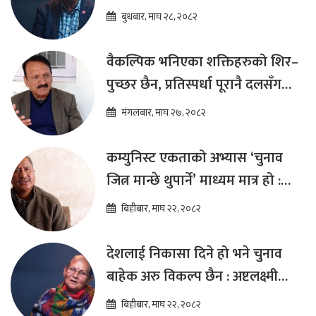
कार्यक्रम ल्याउनुपर्छ : हेमराज ढकाल
बुधबार, माघ २८, २०८२
वैकल्पिक भनिएका शक्तिहरुको शिर–
पुच्छर छैन, प्रतिस्पर्धा पूरानै दलसँग
हुन्छ : डा.प्रकाश शरण महत
मंगलबार, माघ २७, २०८२
कम्युनिस्ट एकताको अभ्यास ‘चुनाव
जित्न मान्छे थुपार्ने’ माध्यम मात्र हो :
विप्लव
बिहीबार, माघ २२, २०८२
देशलाई निकासा दिने हो भने चुनाव
बाहेक अरु विकल्प छैन : अष्टलक्ष्मी
शाक्य
बिहीबार, माघ २२, २०८२