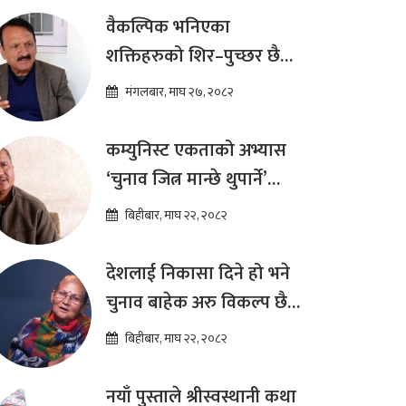
ढकाल
वैकल्पिक भनिएका
शक्तिहरुको शिर–पुच्छर छैन,
प्रतिस्पर्धा पूरानै दलसँग हुन्छ :
मंगलबार, माघ २७, २०८२
डा.प्रकाश शरण महत
कम्युनिस्ट एकताको अभ्यास
‘चुनाव जित्न मान्छे थुपार्ने’
माध्यम मात्र हो : विप्लव
बिहीबार, माघ २२, २०८२
देशलाई निकासा दिने हो भने
चुनाव बाहेक अरु विकल्प छैन
: अष्टलक्ष्मी शाक्य
बिहीबार, माघ २२, २०८२
नयाँ पुस्ताले श्रीस्वस्थानी कथा