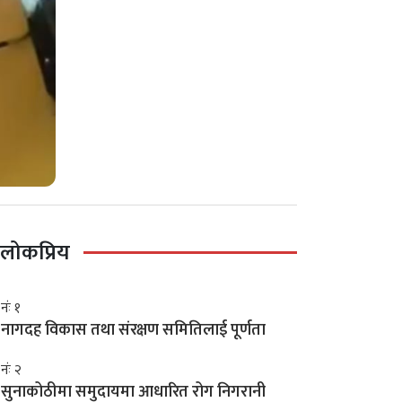
लोकप्रिय
नंः १
नागदह विकास तथा संरक्षण समितिलाई पूर्णता
नंः २
सुनाकोठीमा समुदायमा आधारित रोग निगरानी