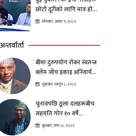
छोटो दूरीको लागि मात्र हो
भन्ने मान्यता
सोमबार, असार ९, २०८२
अन्तर्वार्ता
बीमा दुरुपयोग रोक्न स्वतन्त्र
क्लेम जाँच इकाइ अनिवार्य
:डा. शम्भुप्रसाद आचार्य
शुक्रबार, फागुन ८, २०८२
चुनावपछि ठूला दलहरूबीच
सहमति गरेर १० वर्षे
दीर्घकालीन आर्थिक सुधार
बुधबार, माघ २८, २०८२
कार्यक्रम ल्याउनुपर्छ : हेमराज