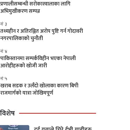
प्रणालीसम्बन्धी सरोकारवालाका लागि
अभिमुखीकरण सम्पन्न
नंः ३
तथ्यहीन र अतिरञ्जित अरोप पुष्टि गर्न गोदावरी
नगरपालिकाको चुनौती
नंः ४
पाकिस्तानमा सम्पर्कविहीन भएका नेपाली
आरोहीहरूको खोजी जारी
नंः ५
खराब सडक र उर्लँदो खोलाका कारण बिपी
राजमार्गको यात्रा जोखिमपूर्ण
विशेष
दुई युवाले चिरे ईभी गाडीहरु