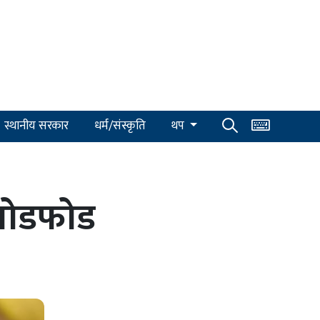
स्थानीय सरकार
धर्म/संस्कृति
थप
य तोडफोड