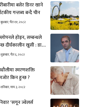
रीबारीमा बसेर डिनर खाने
्यटकीय गन्तब्य बन्दै चीन
बुधबार, चैत ११, २०८२
्लोपनले होइन, सम्बन्धले
न्छ दीर्घकालीन खुसी : डा.
ीम अख्तर
शुक्रबार, चैत ६, २०८२
ढ्यौलीमा स्मरणशक्ति
जोर किन हुन्छ ?
शनिबार, माघ ३, २०८२
िवार ‘सगून ज्वेलर्स