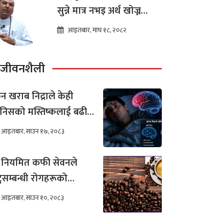
सुन्ने मात्र नभइ अर्थ खोज्न
थालेका छन : ज्योतिष तारा
आइतबार, माघ १८, २०८२
लोचन न्यौपाने
जीवनशैली
न खराब निद्राले केही
निसको मस्तिष्कलाई बढी
र गर्छ ?
आइतबार, साउन १७, २०८३
 नियमित कफी सेवनले
टुसम्बन्धी रोगहरूको
खिम कम हुन्छ ?
आइतबार, साउन १०, २०८३