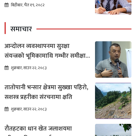
बिहीबार, चैत १९, २०८२
समाचार
आन्दोलन व्यवस्थापनमा सुरक्षा
संयन्त्रको भूमिकामाथि गम्भीर समीक्षा
आवश्यक : गगन थापा
शुक्रबार, साउन २२, २०८३
तातोपानी भन्सार क्षेत्रमा सुख्खा पहिरो,
सशस्त्र प्रहरीका संरचनामा क्षति
शुक्रबार, साउन २२, २०८३
रौतहटका धान खेत जलाशयमा