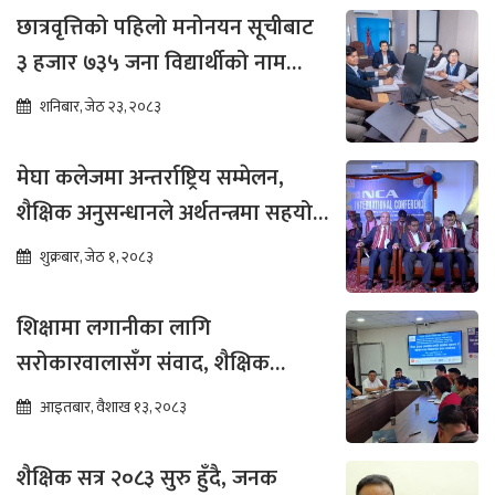
छात्रवृत्तिको पहिलो मनोनयन सूचीबाट
३ हजार ७३५ जना विद्यार्थीको नाम
भर्नाका लागि सिफारिस
शनिबार, जेठ २३, २०८३
मेघा कलेजमा अन्तर्राष्ट्रिय सम्मेलन,
शैक्षिक अनुसन्धानले अर्थतन्त्रमा सहयोग
पुग्ने विश्वास
शुक्रबार, जेठ १, २०८३
शिक्षामा लगानीका लागि
सरोकारवालासँग संवाद, शैक्षिक
सुधारमा जोड
आइतबार, वैशाख १३, २०८३
शैक्षिक सत्र २०८३ सुरु हुँदै, जनक