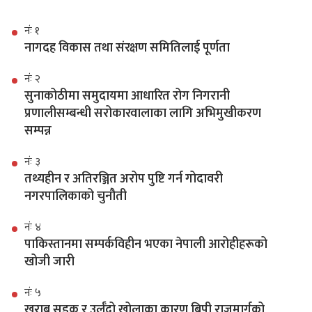
नंः १
नागदह विकास तथा संरक्षण समितिलाई पूर्णता
नंः २
सुनाकोठीमा समुदायमा आधारित रोग निगरानी
प्रणालीसम्बन्धी सरोकारवालाका लागि अभिमुखीकरण
सम्पन्न
नंः ३
तथ्यहीन र अतिरञ्जित अरोप पुष्टि गर्न गोदावरी
नगरपालिकाको चुनौती
नंः ४
पाकिस्तानमा सम्पर्कविहीन भएका नेपाली आरोहीहरूको
खोजी जारी
नंः ५
खराब सडक र उर्लँदो खोलाका कारण बिपी राजमार्गको