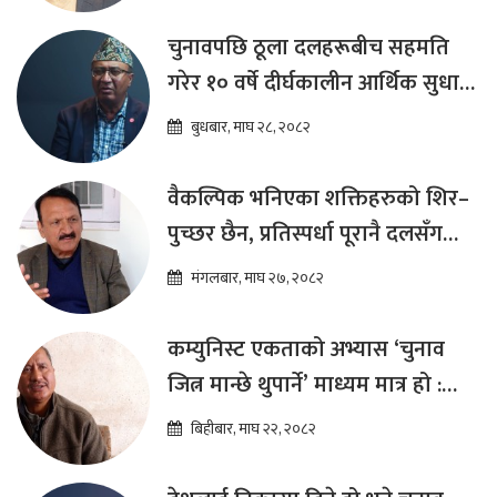
चुनावपछि ठूला दलहरूबीच सहमति
गरेर १० वर्षे दीर्घकालीन आर्थिक सुधार
कार्यक्रम ल्याउनुपर्छ : हेमराज ढकाल
बुधबार, माघ २८, २०८२
वैकल्पिक भनिएका शक्तिहरुको शिर–
पुच्छर छैन, प्रतिस्पर्धा पूरानै दलसँग
हुन्छ : डा.प्रकाश शरण महत
मंगलबार, माघ २७, २०८२
कम्युनिस्ट एकताको अभ्यास ‘चुनाव
जित्न मान्छे थुपार्ने’ माध्यम मात्र हो :
विप्लव
बिहीबार, माघ २२, २०८२