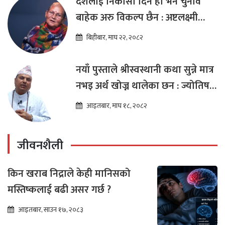
देशलाई निकासा दिने हो भने चुनाव
बाहेक अरु विकल्प छैन : अष्टलक्ष्मी
शाक्य
बिहीबार, माघ २२, २०८२
नयाँ पुस्ताले श्रीस्वस्थानी कथा सुन्ने मात्र
नभइ अर्थ खोज्न थालेका छन : ज्योतिष
तारा लोचन न्यौपाने
आइतबार, माघ १८, २०८२
जीवनशैली
किन खराब निद्राले केही मानिसको
मस्तिष्कलाई बढी असर गर्छ ?
आइतबार, साउन १७, २०८३