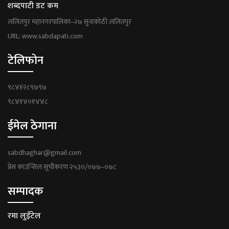
शब्दपाटी डट कम
ललितपुर महानगरपालिका–२७ सुनाकोठी ललितपुर
URL: www.sabdapati.com
टेलिफोन
९८४१२८९७९७
९८४१४०१४४८
ईमेल ठेगाना
sabdhaghar@gmail.com
प्रेस काउन्सिल सूचीकरण २५३०/०७७–०७८
सम्पादक
रमा लुइँटेल