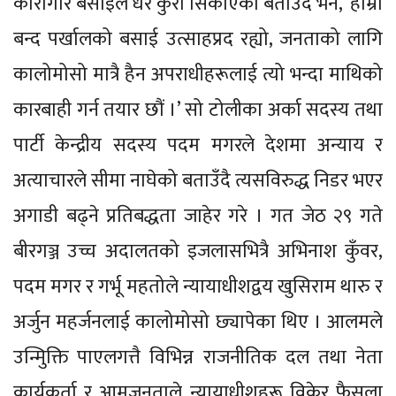
कारागार बसाईले धेरै कुरा सिकाएको बताउँदै भने, ‘हाम्रो
बन्द पर्खालको बसाई उत्साहप्रद रह्यो, जनताको लागि
कालोमोसो मात्रै हैन अपराधीहरूलाई त्यो भन्दा माथिको
कारबाही गर्न तयार छौं ।’ सो टोलीका अर्का सदस्य तथा
पार्टी केन्द्रीय सदस्य पदम मगरले देशमा अन्याय र
अत्याचारले सीमा नाघेको बताउँदै त्यसविरुद्ध निडर भएर
अगाडी बढ्ने प्रतिबद्धता जाहेर गरे । गत जेठ २९ गते
बीरगञ्ज उच्च अदालतको इजलासभित्रै अभिनाश कुँवर,
पदम मगर र गर्भू महतोले न्यायाधीशद्वय खुसिराम थारु र
अर्जुन महर्जनलाई कालोमोसो छ्यापेका थिए । आलमले
उन्मिुक्ति पाएलगत्तै विभिन्न राजनीतिक दल तथा नेता
कार्यकर्ता र आमजनताले न्यायाधीशहरू विकेर फैसला