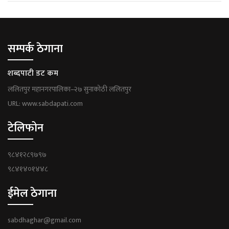
सम्पर्क ठेगाना
शब्दपाटी डट कम
ललितपुर महानगरपालिका–२७ सुनाकोठी ललितपुर
URL: www.sabdapati.com
टेलिफोन
९८४१२८९७९७
९८४१४०१४४८
ईमेल ठेगाना
sabdhaghar@gmail.com