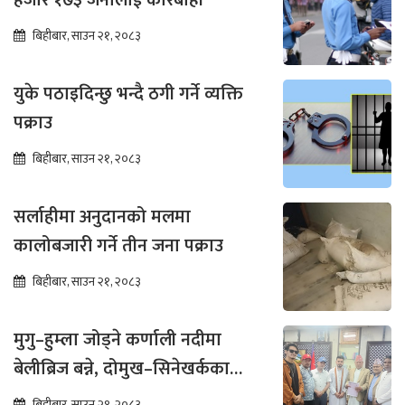
हजार १७३ जनालाई कारबाही
बिहीबार, साउन २१, २०८३
युके पठाइदिन्छु भन्दै ठगी गर्ने व्यक्ति
पक्राउ
बिहीबार, साउन २१, २०८३
सर्लाहीमा अनुदानको मलमा
कालोबजारी गर्ने तीन जना पक्राउ
बिहीबार, साउन २१, २०८३
मुगु–हुम्ला जोड्ने कर्णाली नदीमा
बेलीब्रिज बन्ने, दोमुख–सिनेखर्कका
बासिन्दामा उत्साह
बिहीबार, साउन २१, २०८३