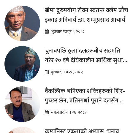
बीमा दुरुपयोग रोक्न स्वतन्त्र क्लेम जाँच
इकाइ अनिवार्य :डा. शम्भुप्रसाद आचार्य
शुक्रबार, फागुन ८, २०८२
चुनावपछि ठूला दलहरूबीच सहमति
गरेर १० वर्षे दीर्घकालीन आर्थिक सुधार
कार्यक्रम ल्याउनुपर्छ : हेमराज ढकाल
बुधबार, माघ २८, २०८२
वैकल्पिक भनिएका शक्तिहरुको शिर–
पुच्छर छैन, प्रतिस्पर्धा पूरानै दलसँग
हुन्छ : डा.प्रकाश शरण महत
मंगलबार, माघ २७, २०८२
कम्युनिस्ट एकताको अभ्यास ‘चुनाव