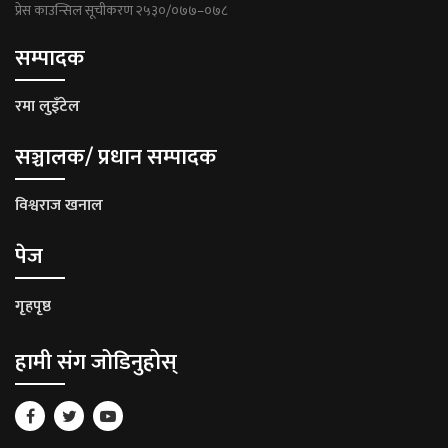
प्रेस काउन्सिल सूचीकरण २५३०/०७७–०७८
सम्पादक
रमा लुइँटेल
सञ्चालक/ प्रधान सम्पादक
विश्वराज खनाल
पेज
गृहपृष्ठ
हामी संग जोडिनुहोस्