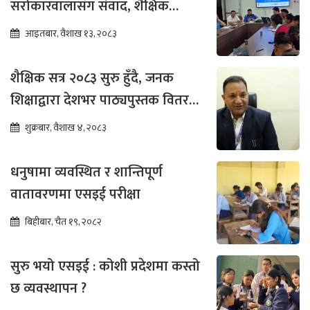
सरोकारवालासँग संवाद, शैक्षिक
सुधारमा जोड
आइतबार, वैशाख १३, २०८३
शैक्षिक सत्र २०८३ सुरु हुँदै, जनक
शिक्षाद्वारा देशभर पाठ्यपुस्तक वितरण
तीव्र
शुक्रबार, वैशाख ४, २०८३
धनुषामा व्यवस्थित र शान्तिपूर्ण
वातावरणमा एसइई परीक्षा
बिहीबार, चैत १९, २०८२
सुरु भयो एसइई : कोशी प्रदेशमा कस्तो
छ व्यवस्थापन ?