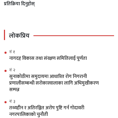
प्रतिक्रिया दिनुहोस्
लोकप्रिय
नंः १
नागदह विकास तथा संरक्षण समितिलाई पूर्णता
नंः २
सुनाकोठीमा समुदायमा आधारित रोग निगरानी
प्रणालीसम्बन्धी सरोकारवालाका लागि अभिमुखीकरण
सम्पन्न
नंः ३
तथ्यहीन र अतिरञ्जित अरोप पुष्टि गर्न गोदावरी
नगरपालिकाको चुनौती