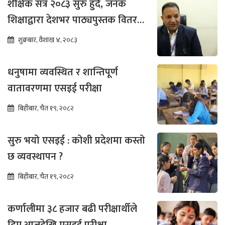
शैक्षिक सत्र २०८३ सुरु हुँदै, जनक
शिक्षाद्वारा देशभर पाठ्यपुस्तक वितरण
तीव्र
शुक्रबार, वैशाख ४, २०८३
धनुषामा व्यवस्थित र शान्तिपूर्ण
वातावरणमा एसइई परीक्षा
बिहीबार, चैत १९, २०८२
सुरु भयो एसइई : कोशी प्रदेशमा कस्तो
छ व्यवस्थापन ?
बिहीबार, चैत १९, २०८२
कर्णालीमा ३८ हजार बढी परीक्षार्थीले
दिए आजदेखि एसइई परीक्षा