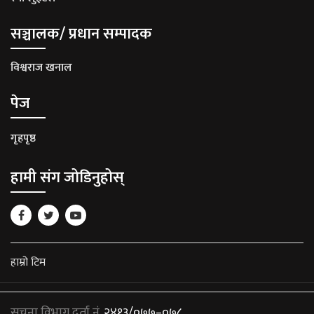
सञ्चालक/ प्रधान सम्पादक
विश्वराज खनाल
पेज
गृहपृष्ठ
हामी संग जोडिनुहोस्
हाम्रो टिम
सूचना विभाग दर्ता नं.
२४१३/०७७–०७८