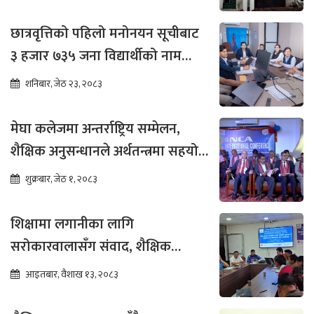
छात्रवृत्तिको पहिलो मनोनयन सूचीबाट
३ हजार ७३५ जना विद्यार्थीको नाम
भर्नाका लागि सिफारिस
शनिबार, जेठ २३, २०८३
मेघा कलेजमा अन्तर्राष्ट्रिय सम्मेलन,
शैक्षिक अनुसन्धानले अर्थतन्त्रमा सहयोग
पुग्ने विश्वास
शुक्रबार, जेठ १, २०८३
शिक्षामा लगानीका लागि
सरोकारवालासँग संवाद, शैक्षिक
सुधारमा जोड
आइतबार, वैशाख १३, २०८३