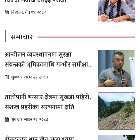
बिहीबार, चैत १९, २०८२
समाचार
आन्दोलन व्यवस्थापनमा सुरक्षा
संयन्त्रको भूमिकामाथि गम्भीर समीक्षा
आवश्यक : गगन थापा
शुक्रबार, साउन २२, २०८३
तातोपानी भन्सार क्षेत्रमा सुख्खा पहिरो,
सशस्त्र प्रहरीका संरचनामा क्षति
शुक्रबार, साउन २२, २०८३
रौतहटका धान खेत जलाशयमा