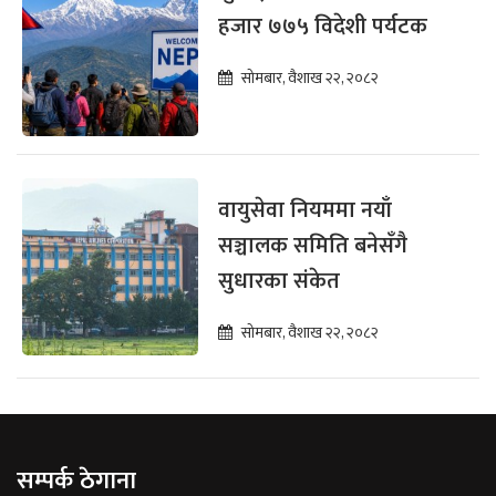
हजार ७७५ विदेशी पर्यटक
सोमबार, वैशाख २२, २०८२
वायुसेवा नियममा नयाँ
सञ्चालक समिति बनेसँगै
सुधारका संकेत
सोमबार, वैशाख २२, २०८२
सम्पर्क ठेगाना