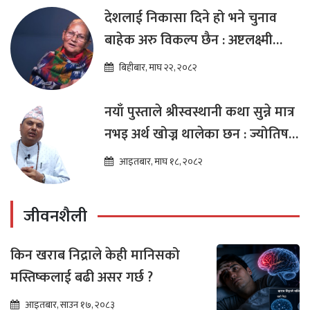
देशलाई निकासा दिने हो भने चुनाव
बाहेक अरु विकल्प छैन : अष्टलक्ष्मी
शाक्य
बिहीबार, माघ २२, २०८२
नयाँ पुस्ताले श्रीस्वस्थानी कथा सुन्ने मात्र
नभइ अर्थ खोज्न थालेका छन : ज्योतिष
तारा लोचन न्यौपाने
आइतबार, माघ १८, २०८२
जीवनशैली
किन खराब निद्राले केही मानिसको
मस्तिष्कलाई बढी असर गर्छ ?
आइतबार, साउन १७, २०८३