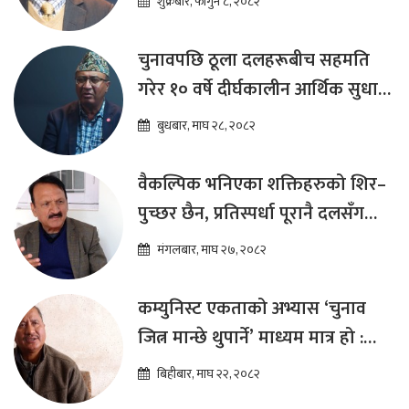
शुक्रबार, फागुन ८, २०८२
चुनावपछि ठूला दलहरूबीच सहमति
गरेर १० वर्षे दीर्घकालीन आर्थिक सुधार
कार्यक्रम ल्याउनुपर्छ : हेमराज ढकाल
बुधबार, माघ २८, २०८२
वैकल्पिक भनिएका शक्तिहरुको शिर–
पुच्छर छैन, प्रतिस्पर्धा पूरानै दलसँग
हुन्छ : डा.प्रकाश शरण महत
मंगलबार, माघ २७, २०८२
कम्युनिस्ट एकताको अभ्यास ‘चुनाव
जित्न मान्छे थुपार्ने’ माध्यम मात्र हो :
विप्लव
बिहीबार, माघ २२, २०८२