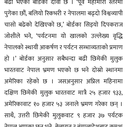
बढी भएको बोर्डको दावी छ । ‘पूर्व महामारी स्तरमा
पुगेका छौं, बलियो रिकभरी र नेपालमा बढ्दो विश्वव्यापी
चासो बढेको देखिएको छ,’ बोर्डका सिइयो दिपकराज
जोशीले भने, ‘पर्यटनमा यो खालको उल्लेख्य वृद्धि
नेपालको स्थायी आकर्षण र पर्यटन सम्भाव्यताको प्रमाण
हो ।’ बोर्डका अनुसार सबैभन्दा बढी छिमेकी मुलुक
भारतवाट नेपाल भ्रमण भएको छ भने दोस्रो स्थानमा
अमेरिका रहेको छ । जसअनुसार अप्रिल महिनामा
दक्षिण छिमेकी मुलुक भारतवाट मात्रै २५ हजार ९३३,
अमेरिकावाट १० हजार ५३ जनाले भ्रमण गरेका छन् ।
साथै, उत्तरी छिमेकी मुलुकवाट ९ हजार ३७ पर्यटक
नेपाल आएका छन भने बेलायत र बंगालादेशबाट क्रमशः