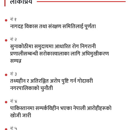
लोकप्रिय
नंः १
नागदह विकास तथा संरक्षण समितिलाई पूर्णता
नंः २
सुनाकोठीमा समुदायमा आधारित रोग निगरानी
प्रणालीसम्बन्धी सरोकारवालाका लागि अभिमुखीकरण
सम्पन्न
नंः ३
तथ्यहीन र अतिरञ्जित अरोप पुष्टि गर्न गोदावरी
नगरपालिकाको चुनौती
नंः ४
पाकिस्तानमा सम्पर्कविहीन भएका नेपाली आरोहीहरूको
खोजी जारी
नंः ५