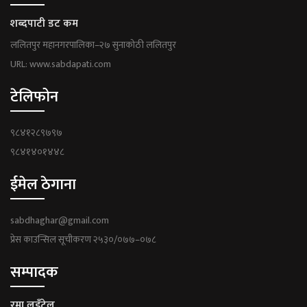
शब्दपाटी डट कम
ललितपुर महानगरपालिका–२७ सुनाकोठी ललितपुर
URL: www.sabdapati.com
टेलिफोन
९८४१२८९७९७
९८४१४०१४४८
ईमेल ठेगाना
sabdhaghar@gmail.com
प्रेस काउन्सिल सूचीकरण २५३०/०७७–०७८
सम्पादक
रमा लुइँटेल