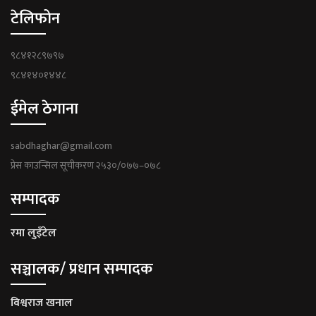
टेलिफोन
९८४१२८९७९७
९८४१४०१४४८
ईमेल ठेगाना
sabdhaghar@gmail.com
प्रेस काउन्सिल सूचीकरण २५३०/०७७–०७८
सम्पादक
रमा लुइँटेल
सञ्चालक/ प्रधान सम्पादक
विश्वराज खनाल