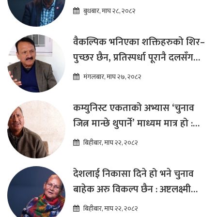
कार्यक्रम ल्याउनुपर्छ : हेमराज ढकाल
बुधबार, माघ २८, २०८२
वैकल्पिक भनिएका शक्तिहरुको शिर–
पुच्छर छैन, प्रतिस्पर्धा पूरानै दलसँग
हुन्छ : डा.प्रकाश शरण महत
मंगलबार, माघ २७, २०८२
कम्युनिस्ट एकताको अभ्यास ‘चुनाव
जित्न मान्छे थुपार्ने’ माध्यम मात्र हो :
विप्लव
बिहीबार, माघ २२, २०८२
देशलाई निकासा दिने हो भने चुनाव
बाहेक अरु विकल्प छैन : अष्टलक्ष्मी
शाक्य
बिहीबार, माघ २२, २०८२