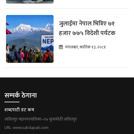
जुलाईमा नेपाल भित्रिए ७१
हजार ७७५ विदेशी पर्यटक
मंगलबार, कात्तिक १३, २०८१
सम्पर्क ठेगाना
शब्दपाटी डट कम
ललितपुर महानगरपालिका–२७ सुनाकोठी ललितपुर
URL: www.sabdapati.com