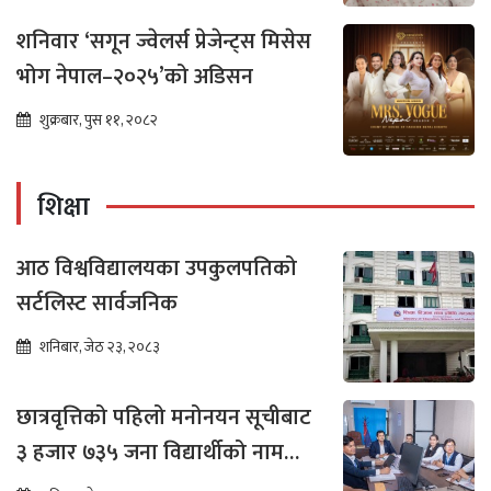
शनिवार ‘सगून ज्वेलर्स प्रेजेन्ट्स मिसेस
भोग नेपाल–२०२५’को अडिसन
शुक्रबार, पुस ११, २०८२
शिक्षा
आठ विश्वविद्यालयका उपकुलपतिको
सर्टलिस्ट सार्वजनिक
शनिबार, जेठ २३, २०८३
छात्रवृत्तिको पहिलो मनोनयन सूचीबाट
३ हजार ७३५ जना विद्यार्थीको नाम
भर्नाका लागि सिफारिस