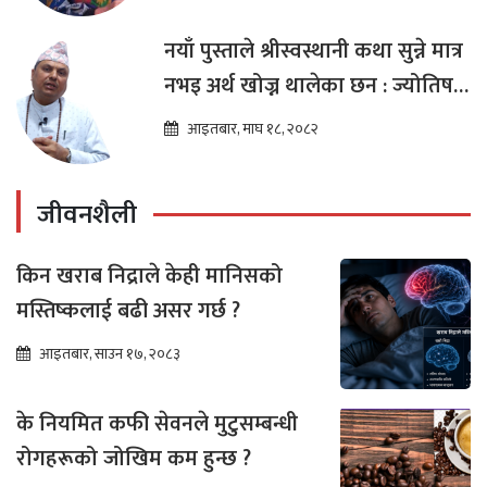
नयाँ पुस्ताले श्रीस्वस्थानी कथा सुन्ने मात्र
नभइ अर्थ खोज्न थालेका छन : ज्योतिष
तारा लोचन न्यौपाने
आइतबार, माघ १८, २०८२
जीवनशैली
किन खराब निद्राले केही मानिसको
मस्तिष्कलाई बढी असर गर्छ ?
आइतबार, साउन १७, २०८३
के नियमित कफी सेवनले मुटुसम्बन्धी
रोगहरूको जोखिम कम हुन्छ ?