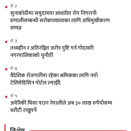
नंः २
सुनाकोठीमा समुदायमा आधारित रोग निगरानी
प्रणालीसम्बन्धी सरोकारवालाका लागि अभिमुखीकरण
सम्पन्न
नंः ३
तथ्यहीन र अतिरञ्जित अरोप पुष्टि गर्न गोदावरी
नगरपालिकाको चुनौती
नंः ४
वैदेशिक रोजगारीमा रहेका श्रमिकका लागि नयाँ
टेलिमेडिसिन पोर्टल ल्याइँदै
नंः ५
अमेरिकी भिसा पाउन नेपालीले अब ३० लाख रुपैयाँसम्म
धरौटी राख्नुपर्ने