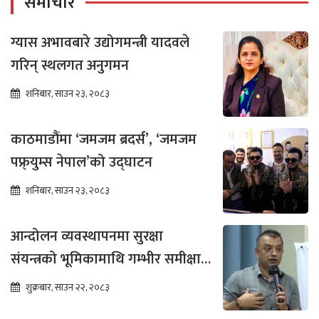
समाचार
ग्यास अभावबारे उद्योगमन्त्री यादवले
गरिन् स्थलगत अनुगमन
शनिबार, साउन २३, २०८३
काठमाडौंमा ‘जमजम ब्रदर्स’, ‘जमजम
पफ्र्युम्स नेपाल’को उद्घाटन
शनिबार, साउन २३, २०८३
आन्दोलन व्यवस्थापनमा सुरक्षा
संयन्त्रको भूमिकामाथि गम्भीर समीक्षा
आवश्यक : गगन थापा
शुक्रबार, साउन २२, २०८३