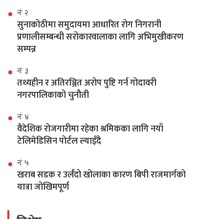
नंः २
सुनाकोठीमा समुदायमा आधारित रोग निगरानी
प्रणालीसम्बन्धी सरोकारवालाका लागि अभिमुखीकरण
सम्पन्न
नंः ३
तथ्यहीन र अतिरञ्जित अरोप पुष्टि गर्न गोदावरी
नगरपालिकाको चुनौती
नंः ४
वैदेशिक रोजगारीमा रहेका श्रमिकका लागि नयाँ
टेलिमेडिसिन पोर्टल ल्याइँदै
नंः ५
खराब सडक र उर्लँदो खोलाका कारण बिपी राजमार्गको
यात्रा जोखिमपूर्ण