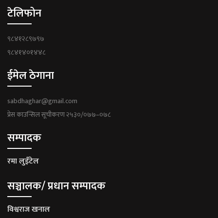
टेलिफोन
९८४१२८९७९७
९८४१४०१४४८
ईमेल ठेगाना
sabdhaghar@gmail.com
प्रेस काउन्सिल सूचीकरण २५३०/०७७–०७८
सम्पादक
रमा लुइँटेल
सञ्चालक/ प्रधान सम्पादक
विश्वराज खनाल