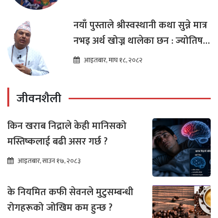
नयाँ पुस्ताले श्रीस्वस्थानी कथा सुन्ने मात्र
नभइ अर्थ खोज्न थालेका छन : ज्योतिष
तारा लोचन न्यौपाने
आइतबार, माघ १८, २०८२
जीवनशैली
किन खराब निद्राले केही मानिसको
मस्तिष्कलाई बढी असर गर्छ ?
आइतबार, साउन १७, २०८३
के नियमित कफी सेवनले मुटुसम्बन्धी
रोगहरूको जोखिम कम हुन्छ ?