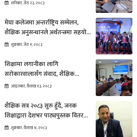
भर्नाका लागि सिफारिस
शनिबार, जेठ २३, २०८३
मेघा कलेजमा अन्तर्राष्ट्रिय सम्मेलन,
शैक्षिक अनुसन्धानले अर्थतन्त्रमा सहयोग
पुग्ने विश्वास
शुक्रबार, जेठ १, २०८३
शिक्षामा लगानीका लागि
सरोकारवालासँग संवाद, शैक्षिक
सुधारमा जोड
आइतबार, वैशाख १३, २०८३
शैक्षिक सत्र २०८३ सुरु हुँदै, जनक
शिक्षाद्वारा देशभर पाठ्यपुस्तक वितरण
तीव्र
शुक्रबार, वैशाख ४, २०८३