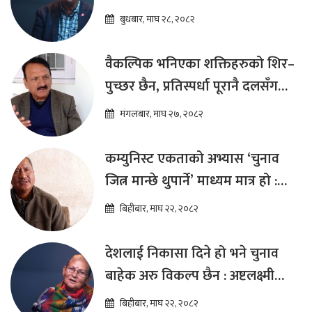
कार्यक्रम ल्याउनुपर्छ : हेमराज ढकाल
बुधबार, माघ २८, २०८२
वैकल्पिक भनिएका शक्तिहरुको शिर–
पुच्छर छैन, प्रतिस्पर्धा पूरानै दलसँग
हुन्छ : डा.प्रकाश शरण महत
मंगलबार, माघ २७, २०८२
कम्युनिस्ट एकताको अभ्यास ‘चुनाव
जित्न मान्छे थुपार्ने’ माध्यम मात्र हो :
विप्लव
बिहीबार, माघ २२, २०८२
देशलाई निकासा दिने हो भने चुनाव
बाहेक अरु विकल्प छैन : अष्टलक्ष्मी
शाक्य
बिहीबार, माघ २२, २०८२