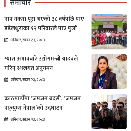
समाचार
नाप नक्सा पूरा भएको ३८ वर्षपछि पाए
डडेलधुराका १२ परिवारले पाए पुर्जा
शनिबार, साउन २३, २०८३
ग्यास अभावबारे उद्योगमन्त्री यादवले
गरिन् स्थलगत अनुगमन
शनिबार, साउन २३, २०८३
काठमाडौंमा ‘जमजम ब्रदर्स’, ‘जमजम
पफ्र्युम्स नेपाल’को उद्घाटन
शनिबार, साउन २३, २०८३