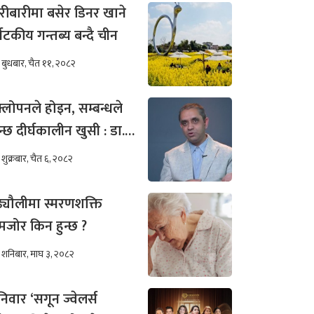
रीबारीमा बसेर डिनर खाने
्यटकीय गन्तब्य बन्दै चीन
बुधबार, चैत ११, २०८२
्लोपनले होइन, सम्बन्धले
न्छ दीर्घकालीन खुसी : डा.
ीम अख्तर
शुक्रबार, चैत ६, २०८२
ढ्यौलीमा स्मरणशक्ति
जोर किन हुन्छ ?
शनिबार, माघ ३, २०८२
िवार ‘सगून ज्वेलर्स