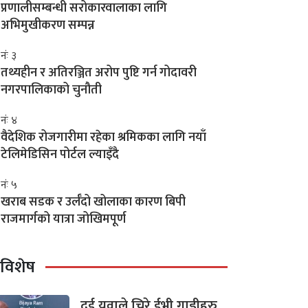
प्रणालीसम्बन्धी सरोकारवालाका लागि
अभिमुखीकरण सम्पन्न
नंः ३
तथ्यहीन र अतिरञ्जित अरोप पुष्टि गर्न गोदावरी
नगरपालिकाको चुनौती
नंः ४
वैदेशिक रोजगारीमा रहेका श्रमिकका लागि नयाँ
टेलिमेडिसिन पोर्टल ल्याइँदै
नंः ५
खराब सडक र उर्लँदो खोलाका कारण बिपी
राजमार्गको यात्रा जोखिमपूर्ण
विशेष
दुई युवाले चिरे ईभी गाडीहरु