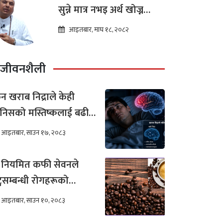
सुन्ने मात्र नभइ अर्थ खोज्न
थालेका छन : ज्योतिष तारा
आइतबार, माघ १८, २०८२
लोचन न्यौपाने
जीवनशैली
न खराब निद्राले केही
निसको मस्तिष्कलाई बढी
र गर्छ ?
आइतबार, साउन १७, २०८३
 नियमित कफी सेवनले
टुसम्बन्धी रोगहरूको
खिम कम हुन्छ ?
आइतबार, साउन १०, २०८३