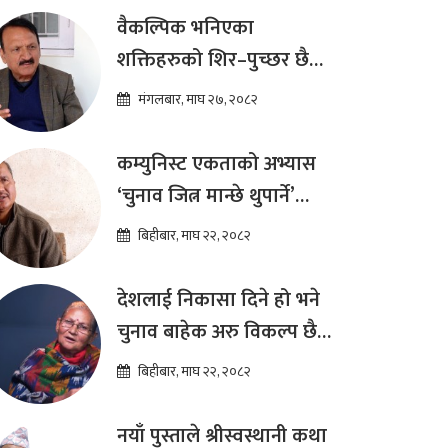
ढकाल
वैकल्पिक भनिएका
शक्तिहरुको शिर–पुच्छर छैन,
प्रतिस्पर्धा पूरानै दलसँग हुन्छ :
मंगलबार, माघ २७, २०८२
डा.प्रकाश शरण महत
कम्युनिस्ट एकताको अभ्यास
‘चुनाव जित्न मान्छे थुपार्ने’
माध्यम मात्र हो : विप्लव
बिहीबार, माघ २२, २०८२
देशलाई निकासा दिने हो भने
चुनाव बाहेक अरु विकल्प छैन
: अष्टलक्ष्मी शाक्य
बिहीबार, माघ २२, २०८२
नयाँ पुस्ताले श्रीस्वस्थानी कथा