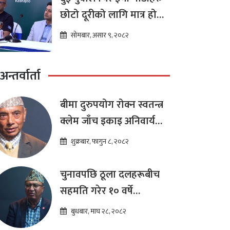
छोटो दूरीको लागि मात्र हो
भन्ने मान्यता
सोमबार, असार ९, २०८२
अन्तर्वार्ता
बीमा दुरुपयोग रोक्न स्वतन्त्र
क्लेम जाँच इकाइ अनिवार्य
:डा. शम्भुप्रसाद आचार्य
शुक्रबार, फागुन ८, २०८२
चुनावपछि ठूला दलहरूबीच
सहमति गरेर १० वर्षे
दीर्घकालीन आर्थिक सुधार
बुधबार, माघ २८, २०८२
कार्यक्रम ल्याउनुपर्छ : हेमराज