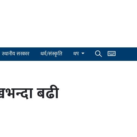
स्थानीय सरकार
धर्म/संस्कृति
थप
खभन्दा बढी