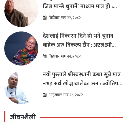
जित्न मान्छे थुपार्ने’ माध्यम मात्र हो :
विप्लव
बिहीबार, माघ २२, २०८२
देशलाई निकासा दिने हो भने चुनाव
बाहेक अरु विकल्प छैन : अष्टलक्ष्मी
शाक्य
बिहीबार, माघ २२, २०८२
नयाँ पुस्ताले श्रीस्वस्थानी कथा सुन्ने मात्र
नभइ अर्थ खोज्न थालेका छन : ज्योतिष
तारा लोचन न्यौपाने
आइतबार, माघ १८, २०८२
जीवनशैली