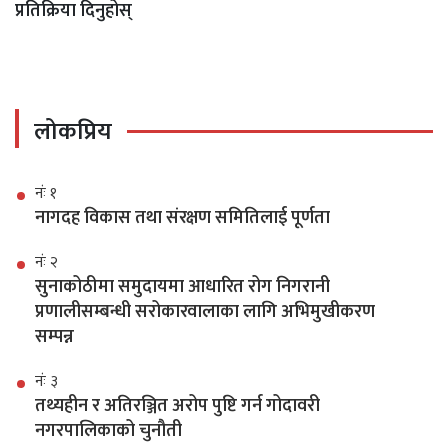
प्रतिक्रिया दिनुहोस्
लोकप्रिय
नंः १
नागदह विकास तथा संरक्षण समितिलाई पूर्णता
नंः २
सुनाकोठीमा समुदायमा आधारित रोग निगरानी
प्रणालीसम्बन्धी सरोकारवालाका लागि अभिमुखीकरण
सम्पन्न
नंः ३
तथ्यहीन र अतिरञ्जित अरोप पुष्टि गर्न गोदावरी
नगरपालिकाको चुनौती