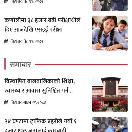
बिहीबार, चैत १९, २०८२
कर्णालीमा ३८ हजार बढी परीक्षार्थीले
दिए आजदेखि एसइई परीक्षा
बिहीबार, चैत १९, २०८२
समाचार
विस्थापित बालबालिकाको शिक्षा,
स्वास्थ्य र आवास सुनिश्चित गर्न
सर्वोच्चको अन्तरिम आदेश
बिहीबार, साउन २१, २०८३
२४ घण्टामा ट्राफिक प्रहरीले गर्यो १
हजार १७३ जनालाई कारबाही