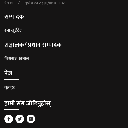
प्रेस काउन्सिल सूचीकरण २५३०/०७७–०७८
सम्पादक
रमा लुइँटेल
सञ्चालक/ प्रधान सम्पादक
विश्वराज खनाल
पेज
गृहपृष्ठ
हामी संग जोडिनुहोस्