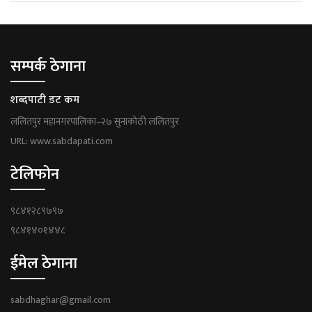
सम्पर्क ठेगाना
शब्दपाटी डट कम
ललितपुर महानगरपालिका–२७ सुनाकोठी ललितपुर
URL: www.sabdapati.com
टेलिफोन
९८४१२८९७९७
९८४१४०१४४८
ईमेल ठेगाना
sabdhaghar@gmail.com