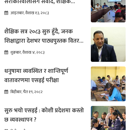
सरोकारवालासँग संवाद, शैक्षिक
सुधारमा जोड
आइतबार, वैशाख १३, २०८३
शैक्षिक सत्र २०८३ सुरु हुँदै, जनक
शिक्षाद्वारा देशभर पाठ्यपुस्तक वितरण
तीव्र
शुक्रबार, वैशाख ४, २०८३
धनुषामा व्यवस्थित र शान्तिपूर्ण
वातावरणमा एसइई परीक्षा
बिहीबार, चैत १९, २०८२
सुरु भयो एसइई : कोशी प्रदेशमा कस्तो
छ व्यवस्थापन ?