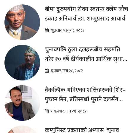
बीमा दुरुपयोग रोक्न स्वतन्त्र क्लेम जाँच
इकाइ अनिवार्य :डा. शम्भुप्रसाद आचार्य
शुक्रबार, फागुन ८, २०८२
चुनावपछि ठूला दलहरूबीच सहमति
गरेर १० वर्षे दीर्घकालीन आर्थिक सुधार
कार्यक्रम ल्याउनुपर्छ : हेमराज ढकाल
बुधबार, माघ २८, २०८२
वैकल्पिक भनिएका शक्तिहरुको शिर–
पुच्छर छैन, प्रतिस्पर्धा पूरानै दलसँग
हुन्छ : डा.प्रकाश शरण महत
मंगलबार, माघ २७, २०८२
कम्युनिस्ट एकताको अभ्यास ‘चुनाव