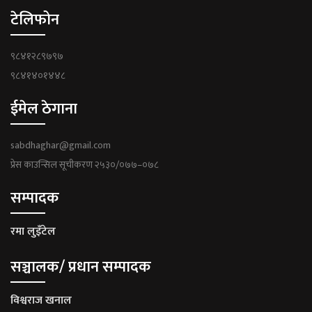
टेलिफोन
९८४१२८९७९७
९८४१४०१४४८
ईमेल ठेगाना
sabdhaghar@gmail.com
प्रेस काउन्सिल सूचीकरण २५३०/०७७–०७८
सम्पादक
रमा लुइँटेल
सञ्चालक/ प्रधान सम्पादक
विश्वराज खनाल