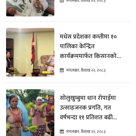
मंगलबार, वैशाख २२, २०८३
मधेस प्रदेशका कम्तीमा १०
पालिका केन्द्रित
कार्यक्रममार्फत किसानको
खेतसम्म सेवा : मन्त्री चौधरी
मंगलबार, वैशाख २२, २०८३
सोलुखुम्बुमा धान रोपाइँमा
उत्साहजनक प्रगति, गत
वर्षभन्दा ११ प्रतिशत बढी
रोपाइँ
मंगलबार, वैशाख २२, २०८३