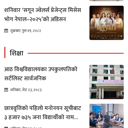
शनिवार ‘सगून ज्वेलर्स प्रेजेन्ट्स मिसेस
भोग नेपाल–२०२५’को अडिसन
शुक्रबार, पुस ११, २०८२
शिक्षा
आठ विश्वविद्यालयका उपकुलपतिको
सर्टलिस्ट सार्वजनिक
शनिबार, जेठ २३, २०८३
छात्रवृत्तिको पहिलो मनोनयन सूचीबाट
३ हजार ७३५ जना विद्यार्थीको नाम
भर्नाका लागि सिफारिस