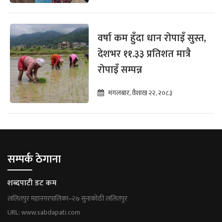
वर्षा कम हुँदा धान रोपाइँ सुस्त,
देशभर ११.३३ प्रतिशत मात्रै
रोपाइँ सम्पन्न
मंगलबार, वैशाख २२, २०८३
सम्पर्क ठेगाना
शब्दपाटी डट कम
ललितपुर महानगरपालिका–२७ सुनाकोठी ललितपुर
URL: www.sabdapati.com