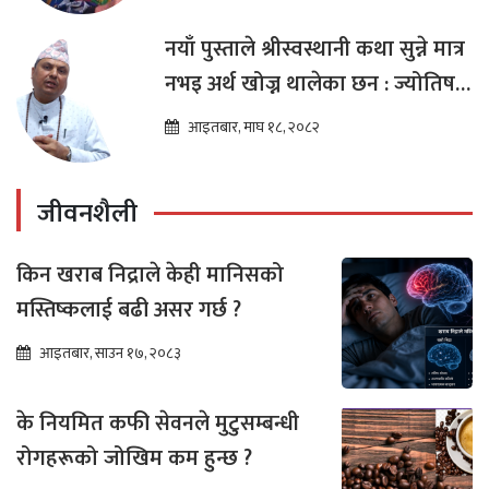
नयाँ पुस्ताले श्रीस्वस्थानी कथा सुन्ने मात्र
नभइ अर्थ खोज्न थालेका छन : ज्योतिष
तारा लोचन न्यौपाने
आइतबार, माघ १८, २०८२
जीवनशैली
किन खराब निद्राले केही मानिसको
मस्तिष्कलाई बढी असर गर्छ ?
आइतबार, साउन १७, २०८३
के नियमित कफी सेवनले मुटुसम्बन्धी
रोगहरूको जोखिम कम हुन्छ ?