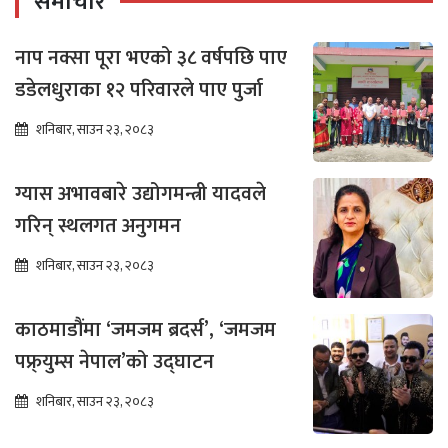
समाचार
नाप नक्सा पूरा भएको ३८ वर्षपछि पाए
डडेलधुराका १२ परिवारले पाए पुर्जा
शनिबार, साउन २३, २०८३
ग्यास अभावबारे उद्योगमन्त्री यादवले
गरिन् स्थलगत अनुगमन
शनिबार, साउन २३, २०८३
काठमाडौंमा ‘जमजम ब्रदर्स’, ‘जमजम
पफ्र्युम्स नेपाल’को उद्घाटन
शनिबार, साउन २३, २०८३