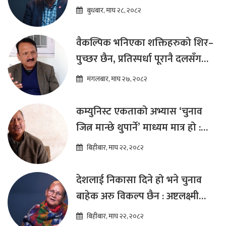
कार्यक्रम ल्याउनुपर्छ : हेमराज ढकाल
बुधबार, माघ २८, २०८२
वैकल्पिक भनिएका शक्तिहरुको शिर–
पुच्छर छैन, प्रतिस्पर्धा पूरानै दलसँग
हुन्छ : डा.प्रकाश शरण महत
मंगलबार, माघ २७, २०८२
कम्युनिस्ट एकताको अभ्यास ‘चुनाव
जित्न मान्छे थुपार्ने’ माध्यम मात्र हो :
विप्लव
बिहीबार, माघ २२, २०८२
देशलाई निकासा दिने हो भने चुनाव
बाहेक अरु विकल्प छैन : अष्टलक्ष्मी
शाक्य
बिहीबार, माघ २२, २०८२