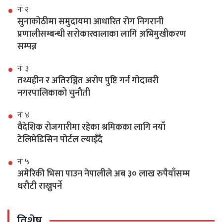
नंः २
सुनाकोठीमा समुदायमा आधारित रोग निगरानी
प्रणालीसम्बन्धी सरोकारवालाका लागि अभिमुखीकरण
सम्पन्न
नंः ३
तथ्यहीन र अतिरञ्जित अरोप पुष्टि गर्न गोदावरी
नगरपालिकाको चुनौती
नंः ४
वैदेशिक रोजगारीमा रहेका श्रमिकका लागि नयाँ
टेलिमेडिसिन पोर्टल ल्याइँदै
नंः ५
अमेरिकी भिसा पाउन नेपालीले अब ३० लाख रुपैयाँसम्म
धरौटी राख्नुपर्ने
विशेष