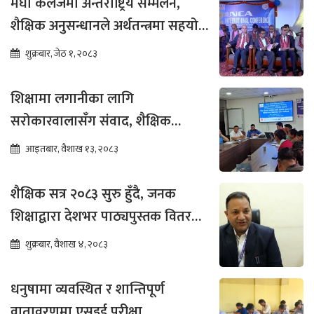
मेघा कलेजमा अन्तर्राष्ट्रिय सम्मेलन,
शैक्षिक अनुसन्धानले अर्थतन्त्रमा सहयोग
पुग्ने विश्वास
शुक्रबार, जेठ १, २०८३
शिक्षामा लगानीका लागि
सरोकारवालासँग संवाद, शैक्षिक
सुधारमा जोड
आइतबार, वैशाख १३, २०८३
शैक्षिक सत्र २०८३ सुरु हुँदै, जनक
शिक्षाद्वारा देशभर पाठ्यपुस्तक वितरण
तीव्र
शुक्रबार, वैशाख ४, २०८३
धनुषामा व्यवस्थित र शान्तिपूर्ण
वातावरणमा एसइई परीक्षा