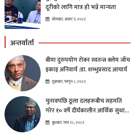
दूरीको लागि मात्र हो भन्ने मान्यता
सोमबार, असार ९, २०८२
अन्तर्वार्ता
बीमा दुरुपयोग रोक्न स्वतन्त्र क्लेम जाँच
इकाइ अनिवार्य :डा. शम्भुप्रसाद आचार्य
शुक्रबार, फागुन ८, २०८२
चुनावपछि ठूला दलहरूबीच सहमति
गरेर १० वर्षे दीर्घकालीन आर्थिक सुधार
कार्यक्रम ल्याउनुपर्छ : हेमराज ढकाल
बुधबार, माघ २८, २०८२