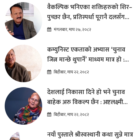
वैकल्पिक भनिएका शक्तिहरुको शिर–
पुच्छर छैन, प्रतिस्पर्धा पूरानै दलसँग
हुन्छ : डा.प्रकाश शरण महत
मंगलबार, माघ २७, २०८२
कम्युनिस्ट एकताको अभ्यास ‘चुनाव
जित्न मान्छे थुपार्ने’ माध्यम मात्र हो :
विप्लव
बिहीबार, माघ २२, २०८२
देशलाई निकासा दिने हो भने चुनाव
बाहेक अरु विकल्प छैन : अष्टलक्ष्मी
शाक्य
बिहीबार, माघ २२, २०८२
नयाँ पुस्ताले श्रीस्वस्थानी कथा सुन्ने मात्र