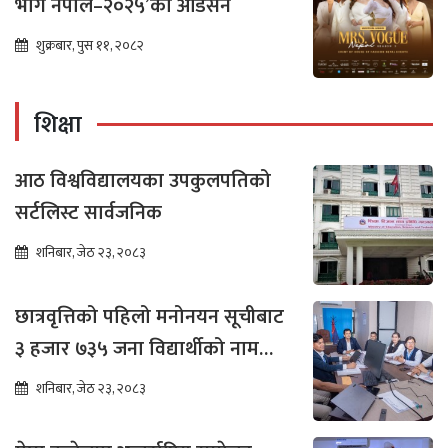
भोग नेपाल–२०२५’को अडिसन
शुक्रबार, पुस ११, २०८२
शिक्षा
आठ विश्वविद्यालयका उपकुलपतिको
सर्टलिस्ट सार्वजनिक
शनिबार, जेठ २३, २०८३
छात्रवृत्तिको पहिलो मनोनयन सूचीबाट
३ हजार ७३५ जना विद्यार्थीको नाम
भर्नाका लागि सिफारिस
शनिबार, जेठ २३, २०८३