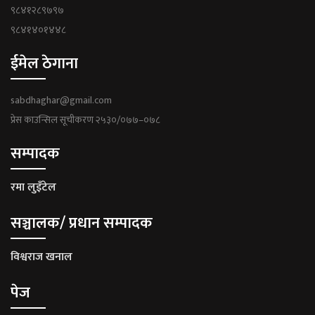
९८४१२८९७९७
९८४१४०१४४८
ईमेल ठेगाना
sabdhaghar@gmail.com
प्रेस काउन्सिल सूचीकरण २५३०/०७७–०७८
सम्पादक
रमा लुइँटेल
सञ्चालक/ प्रधान सम्पादक
विश्वराज खनाल
पेज