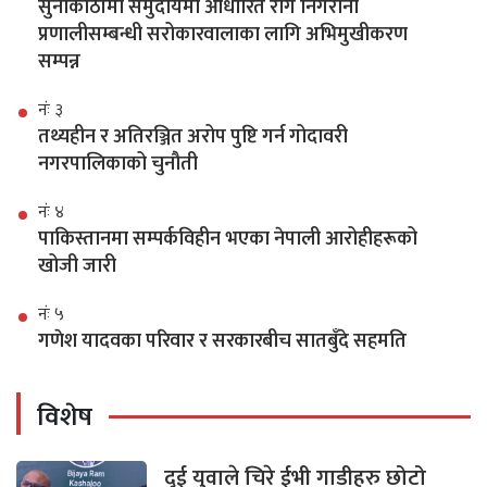
सुनाकोठीमा समुदायमा आधारित रोग निगरानी
प्रणालीसम्बन्धी सरोकारवालाका लागि अभिमुखीकरण
सम्पन्न
नंः ३
तथ्यहीन र अतिरञ्जित अरोप पुष्टि गर्न गोदावरी
नगरपालिकाको चुनौती
नंः ४
पाकिस्तानमा सम्पर्कविहीन भएका नेपाली आरोहीहरूको
खोजी जारी
नंः ५
गणेश यादवका परिवार र सरकारबीच सातबुँदे सहमति
विशेष
दुई युवाले चिरे ईभी गाडीहरु छोटो