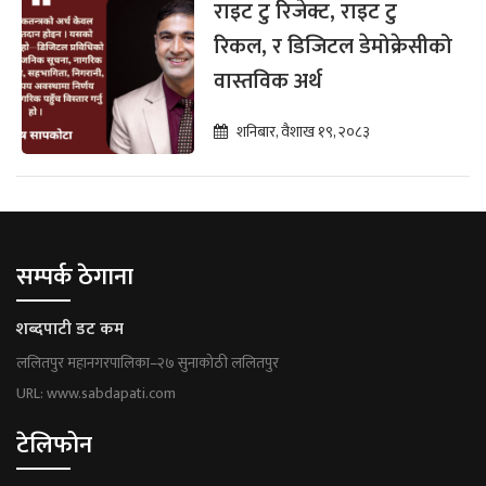
राइट टु रिजेक्ट, राइट टु
रिकल, र डिजिटल डेमोक्रेसीको
वास्तविक अर्थ
शनिबार, वैशाख १९, २०८३
सम्पर्क ठेगाना
शब्दपाटी डट कम
ललितपुर महानगरपालिका–२७ सुनाकोठी ललितपुर
URL: www.sabdapati.com
टेलिफोन