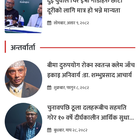
दुई युवाले चिरे ईभी गाडीहरु छोटो
दूरीको लागि मात्र हो भन्ने मान्यता
सोमबार, असार ९, २०८२
अन्तर्वार्ता
बीमा दुरुपयोग रोक्न स्वतन्त्र क्लेम जाँच
इकाइ अनिवार्य :डा. शम्भुप्रसाद आचार्य
शुक्रबार, फागुन ८, २०८२
चुनावपछि ठूला दलहरूबीच सहमति
गरेर १० वर्षे दीर्घकालीन आर्थिक सुधार
कार्यक्रम ल्याउनुपर्छ : हेमराज ढकाल
बुधबार, माघ २८, २०८२