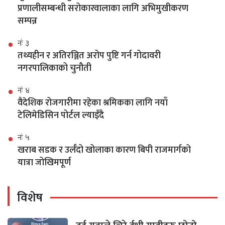
प्रणालीसम्बन्धी सरोकारवालाका लागि अभिमुखीकरण
सम्पन्न
नंः ३
तथ्यहीन र अतिरञ्जित अरोप पुष्टि गर्न गोदावरी
नगरपालिकाको चुनौती
नंः ४
वैदेशिक रोजगारीमा रहेका श्रमिकका लागि नयाँ
टेलिमेडिसिन पोर्टल ल्याइँदै
नंः ५
खराब सडक र उर्लँदो खोलाका कारण बिपी राजमार्गको
यात्रा जोखिमपूर्ण
विशेष