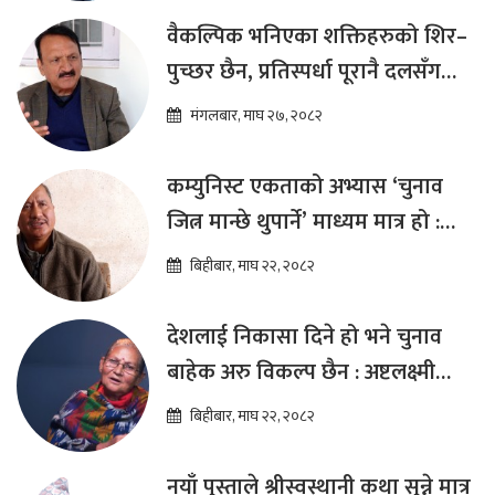
वैकल्पिक भनिएका शक्तिहरुको शिर–
पुच्छर छैन, प्रतिस्पर्धा पूरानै दलसँग
हुन्छ : डा.प्रकाश शरण महत
मंगलबार, माघ २७, २०८२
कम्युनिस्ट एकताको अभ्यास ‘चुनाव
जित्न मान्छे थुपार्ने’ माध्यम मात्र हो :
विप्लव
बिहीबार, माघ २२, २०८२
देशलाई निकासा दिने हो भने चुनाव
बाहेक अरु विकल्प छैन : अष्टलक्ष्मी
शाक्य
बिहीबार, माघ २२, २०८२
नयाँ पुस्ताले श्रीस्वस्थानी कथा सुन्ने मात्र