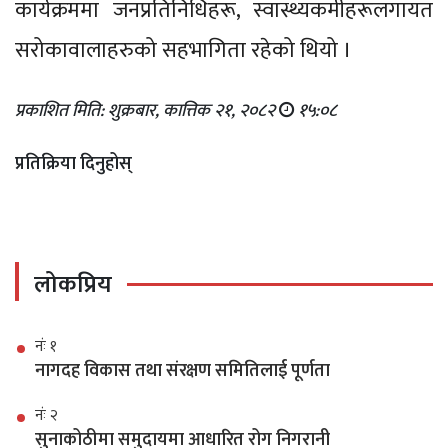
कार्यक्रममा जनप्रतिनिधिहरू, स्वास्थ्यकर्मीहरूलगायत
सरोकावालाहरुको सहभागिता रहेको थियो ।
प्रकाशित मिति: शुक्रबार, कात्तिक २१, २०८२
१५:०८
प्रतिक्रिया दिनुहोस्
लोकप्रिय
नंः १
नागदह विकास तथा संरक्षण समितिलाई पूर्णता
नंः २
सुनाकोठीमा समुदायमा आधारित रोग निगरानी