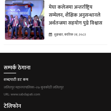
मेघा कलेजमा अन्तर्राष्ट्रिय
सम्मेलन, शैक्षिक अनुसन्धानले
अर्थतन्त्रमा सहयोग पुग्ने विश्वास
शुक्रबार, कात्तिक २१, २०८२
सम्पर्क ठेगाना
शब्दपाटी डट कम
ललितपुर महानगरपालिका–२७ सुनाकोठी ललितपुर
URL: www.sabdapati.com
टेलिफोन