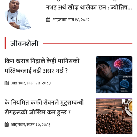
नभइ अर्थ खोज्न थालेका छन : ज्योतिष
तारा लोचन न्यौपाने
आइतबार, माघ १८, २०८२
जीवनशैली
किन खराब निद्राले केही मानिसको
मस्तिष्कलाई बढी असर गर्छ ?
आइतबार, साउन १७, २०८३
के नियमित कफी सेवनले मुटुसम्बन्धी
रोगहरूको जोखिम कम हुन्छ ?
आइतबार, साउन १०, २०८३