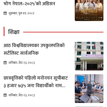
भोग नेपाल–२०२५’को अडिसन
शुक्रबार, पुस ११, २०८२
शिक्षा
आठ विश्वविद्यालयका उपकुलपतिको
सर्टलिस्ट सार्वजनिक
शनिबार, जेठ २३, २०८३
छात्रवृत्तिको पहिलो मनोनयन सूचीबाट
३ हजार ७३५ जना विद्यार्थीको नाम
भर्नाका लागि सिफारिस
शनिबार, जेठ २३, २०८३