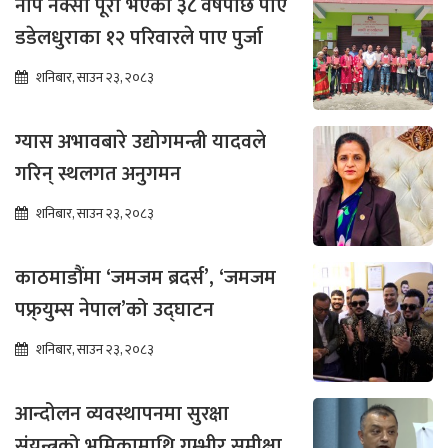
नाप नक्सा पूरा भएको ३८ वर्षपछि पाए
डडेलधुराका १२ परिवारले पाए पुर्जा
शनिबार, साउन २३, २०८३
ग्यास अभावबारे उद्योगमन्त्री यादवले
गरिन् स्थलगत अनुगमन
शनिबार, साउन २३, २०८३
काठमाडौंमा ‘जमजम ब्रदर्स’, ‘जमजम
पफ्र्युम्स नेपाल’को उद्घाटन
शनिबार, साउन २३, २०८३
आन्दोलन व्यवस्थापनमा सुरक्षा
संयन्त्रको भूमिकामाथि गम्भीर समीक्षा