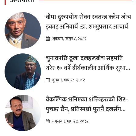
अन्तर्वार्ता
बीमा दुरुपयोग रोक्न स्वतन्त्र क्लेम जाँच
इकाइ अनिवार्य :डा. शम्भुप्रसाद आचार्य
शुक्रबार, फागुन ८, २०८२
चुनावपछि ठूला दलहरूबीच सहमति
गरेर १० वर्षे दीर्घकालीन आर्थिक सुधार
कार्यक्रम ल्याउनुपर्छ : हेमराज ढकाल
बुधबार, माघ २८, २०८२
वैकल्पिक भनिएका शक्तिहरुको शिर–
पुच्छर छैन, प्रतिस्पर्धा पूरानै दलसँग
हुन्छ : डा.प्रकाश शरण महत
मंगलबार, माघ २७, २०८२