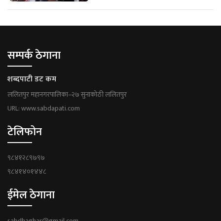
सम्पर्क ठेगाना
शब्दपाटी डट कम
ललितपुर महानगरपालिका–२७ सुनाकोठी ललितपुर
URL: www.sabdapati.com
टेलिफोन
९८४१२८९७९७
९८४१४०१४४८
ईमेल ठेगाना
sabdhaghar@gmail.com