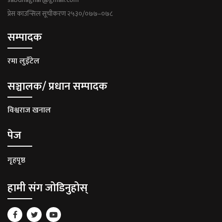
प्रेस काउन्सिल सूचीकरण २५३०/०७७–०७८
सम्पादक
रमा लुइँटेल
सञ्चालक/ प्रधान सम्पादक
विश्वराज खनाल
पेज
गृहपृष्ठ
हामी संग जोडिनुहोस्