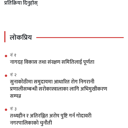
प्रतिक्रिया दिनुहोस्
लोकप्रिय
नंः १
नागदह विकास तथा संरक्षण समितिलाई पूर्णता
नंः २
सुनाकोठीमा समुदायमा आधारित रोग निगरानी
प्रणालीसम्बन्धी सरोकारवालाका लागि अभिमुखीकरण
सम्पन्न
नंः ३
तथ्यहीन र अतिरञ्जित अरोप पुष्टि गर्न गोदावरी
नगरपालिकाको चुनौती