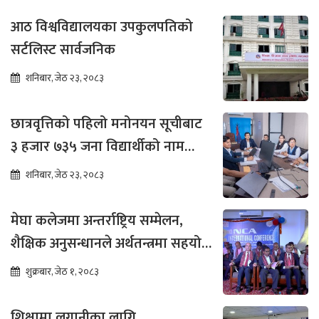
आठ विश्वविद्यालयका उपकुलपतिको
सर्टलिस्ट सार्वजनिक
शनिबार, जेठ २३, २०८३
छात्रवृत्तिको पहिलो मनोनयन सूचीबाट
३ हजार ७३५ जना विद्यार्थीको नाम
भर्नाका लागि सिफारिस
शनिबार, जेठ २३, २०८३
मेघा कलेजमा अन्तर्राष्ट्रिय सम्मेलन,
शैक्षिक अनुसन्धानले अर्थतन्त्रमा सहयोग
पुग्ने विश्वास
शुक्रबार, जेठ १, २०८३
शिक्षामा लगानीका लागि