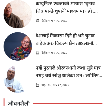
कम्युनिस्ट एकताको अभ्यास ‘चुनाव
जित्न मान्छे थुपार्ने’ माध्यम मात्र हो :
विप्लव
बिहीबार, माघ २२, २०८२
देशलाई निकासा दिने हो भने चुनाव
बाहेक अरु विकल्प छैन : अष्टलक्ष्मी
शाक्य
बिहीबार, माघ २२, २०८२
नयाँ पुस्ताले श्रीस्वस्थानी कथा सुन्ने मात्र
नभइ अर्थ खोज्न थालेका छन : ज्योतिष
तारा लोचन न्यौपाने
आइतबार, माघ १८, २०८२
जीवनशैली