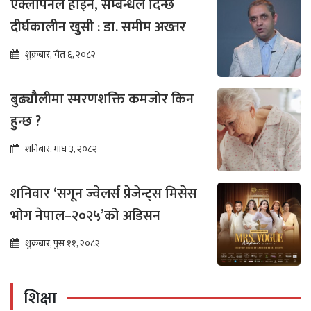
एक्लोपनले होइन, सम्बन्धले दिन्छ
दीर्घकालीन खुसी : डा. समीम अख्तर
शुक्रबार, चैत ६, २०८२
बुढ्यौलीमा स्मरणशक्ति कमजोर किन
हुन्छ ?
शनिबार, माघ ३, २०८२
शनिवार ‘सगून ज्वेलर्स प्रेजेन्ट्स मिसेस
भोग नेपाल–२०२५’को अडिसन
शुक्रबार, पुस ११, २०८२
शिक्षा