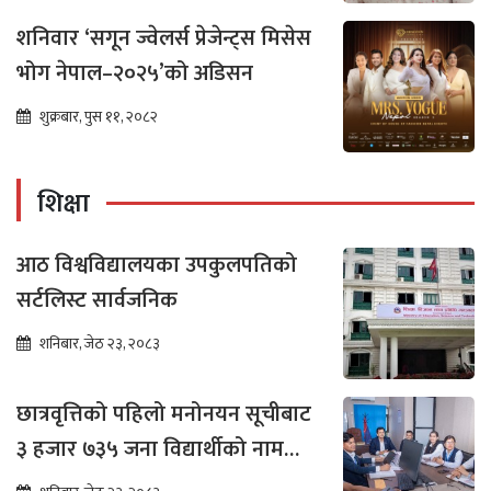
शनिवार ‘सगून ज्वेलर्स प्रेजेन्ट्स मिसेस
भोग नेपाल–२०२५’को अडिसन
शुक्रबार, पुस ११, २०८२
शिक्षा
आठ विश्वविद्यालयका उपकुलपतिको
सर्टलिस्ट सार्वजनिक
शनिबार, जेठ २३, २०८३
छात्रवृत्तिको पहिलो मनोनयन सूचीबाट
३ हजार ७३५ जना विद्यार्थीको नाम
भर्नाका लागि सिफारिस