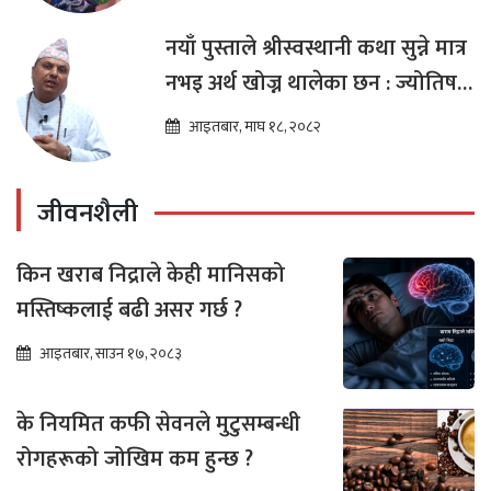
नयाँ पुस्ताले श्रीस्वस्थानी कथा सुन्ने मात्र
नभइ अर्थ खोज्न थालेका छन : ज्योतिष
तारा लोचन न्यौपाने
आइतबार, माघ १८, २०८२
जीवनशैली
किन खराब निद्राले केही मानिसको
मस्तिष्कलाई बढी असर गर्छ ?
आइतबार, साउन १७, २०८३
के नियमित कफी सेवनले मुटुसम्बन्धी
रोगहरूको जोखिम कम हुन्छ ?