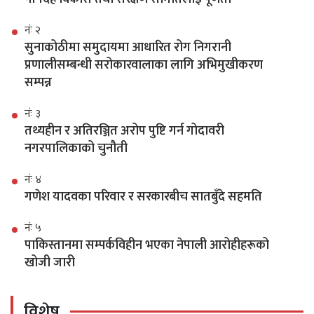
नंः २
सुनाकोठीमा समुदायमा आधारित रोग निगरानी
प्रणालीसम्बन्धी सरोकारवालाका लागि अभिमुखीकरण
सम्पन्न
नंः ३
तथ्यहीन र अतिरञ्जित अरोप पुष्टि गर्न गोदावरी
नगरपालिकाको चुनौती
नंः ४
गणेश यादवका परिवार र सरकारबीच सातबुँदे सहमति
नंः ५
पाकिस्तानमा सम्पर्कविहीन भएका नेपाली आरोहीहरूको
खोजी जारी
विशेष