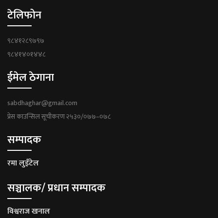
टेलिफोन
९८४१२८९७९७
९८४१४०१४४८
ईमेल ठेगाना
sabdhaghar@gmail.com
प्रेस काउन्सिल सूचीकरण २५३०/०७७–०७८
सम्पादक
रमा लुइँटेल
सञ्चालक/ प्रधान सम्पादक
विश्वराज खनाल