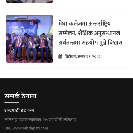
मेघा कलेजमा अन्तर्राष्ट्रिय
सम्मेलन, शैक्षिक अनुसन्धानले
अर्थतन्त्रमा सहयोग पुग्ने विश्वास
बिहीबार, असार २६, २०८२
सम्पर्क ठेगाना
शब्दपाटी डट कम
ललितपुर महानगरपालिका–२७ सुनाकोठी ललितपुर
URL: www.sabdapati.com