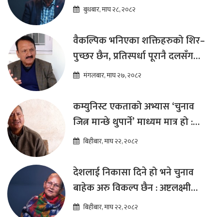
कार्यक्रम ल्याउनुपर्छ : हेमराज ढकाल
बुधबार, माघ २८, २०८२
वैकल्पिक भनिएका शक्तिहरुको शिर–
पुच्छर छैन, प्रतिस्पर्धा पूरानै दलसँग
हुन्छ : डा.प्रकाश शरण महत
मंगलबार, माघ २७, २०८२
कम्युनिस्ट एकताको अभ्यास ‘चुनाव
जित्न मान्छे थुपार्ने’ माध्यम मात्र हो :
विप्लव
बिहीबार, माघ २२, २०८२
देशलाई निकासा दिने हो भने चुनाव
बाहेक अरु विकल्प छैन : अष्टलक्ष्मी
शाक्य
बिहीबार, माघ २२, २०८२