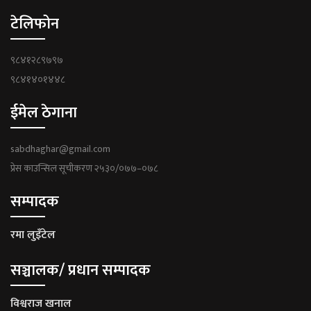
टेलिफोन
९८४१२८९७९७
९८४१४०१४४८
ईमेल ठेगाना
sabdhaghar@gmail.com
प्रेस काउन्सिल सूचीकरण २५३०/०७७–०७८
सम्पादक
रमा लुइँटेल
सञ्चालक/ प्रधान सम्पादक
विश्वराज खनाल