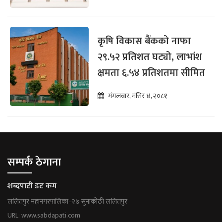
कृषि विकास बैंकको नाफा
२९.५२ प्रतिशत घट्यो, लाभांश
क्षमता ६.५४ प्रतिशतमा सीमित
मंगलबार, मंसिर ४, २०८१
सम्पर्क ठेगाना
शब्दपाटी डट कम
ललितपुर महानगरपालिका–२७ सुनाकोठी ललितपुर
URL: www.sabdapati.com