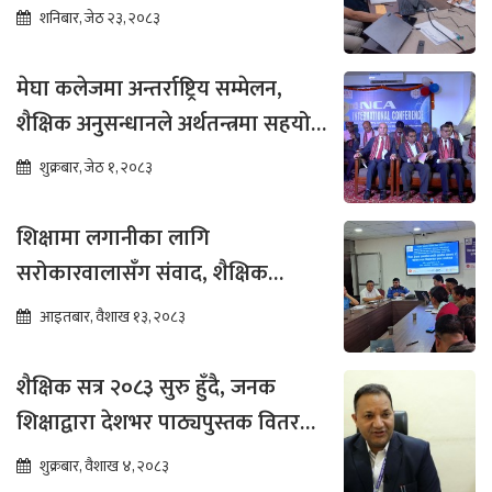
भर्नाका लागि सिफारिस
शनिबार, जेठ २३, २०८३
मेघा कलेजमा अन्तर्राष्ट्रिय सम्मेलन,
शैक्षिक अनुसन्धानले अर्थतन्त्रमा सहयोग
पुग्ने विश्वास
शुक्रबार, जेठ १, २०८३
शिक्षामा लगानीका लागि
सरोकारवालासँग संवाद, शैक्षिक
सुधारमा जोड
आइतबार, वैशाख १३, २०८३
शैक्षिक सत्र २०८३ सुरु हुँदै, जनक
शिक्षाद्वारा देशभर पाठ्यपुस्तक वितरण
तीव्र
शुक्रबार, वैशाख ४, २०८३