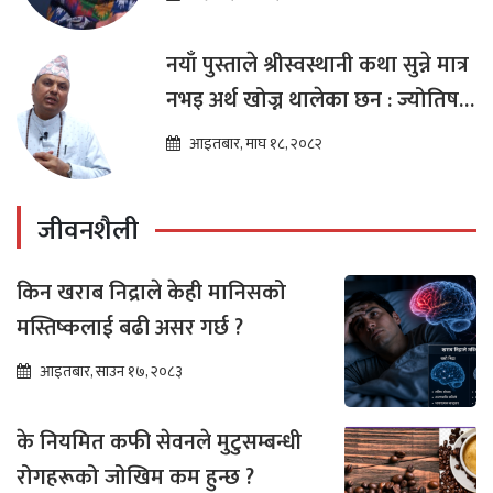
नयाँ पुस्ताले श्रीस्वस्थानी कथा सुन्ने मात्र
नभइ अर्थ खोज्न थालेका छन : ज्योतिष
तारा लोचन न्यौपाने
आइतबार, माघ १८, २०८२
जीवनशैली
किन खराब निद्राले केही मानिसको
मस्तिष्कलाई बढी असर गर्छ ?
आइतबार, साउन १७, २०८३
के नियमित कफी सेवनले मुटुसम्बन्धी
रोगहरूको जोखिम कम हुन्छ ?