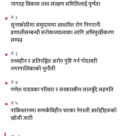
नागदह विकास तथा संरक्षण समितिलाई पूर्णता
नंः २
सुनाकोठीमा समुदायमा आधारित रोग निगरानी
प्रणालीसम्बन्धी सरोकारवालाका लागि अभिमुखीकरण
सम्पन्न
नंः ३
तथ्यहीन र अतिरञ्जित अरोप पुष्टि गर्न गोदावरी
नगरपालिकाको चुनौती
नंः ४
गणेश यादवका परिवार र सरकारबीच सातबुँदे सहमति
नंः ५
पाकिस्तानमा सम्पर्कविहीन भएका नेपाली आरोहीहरूको
खोजी जारी