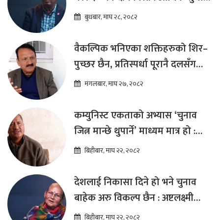
कार्यक्रम ल्याउनुपर्छ : हेमराज ढकाल
बुधबार, माघ २८, २०८२
वैकल्पिक भनिएका शक्तिहरुको शिर–
पुच्छर छैन, प्रतिस्पर्धा पूरानै दलसँग
हुन्छ : डा.प्रकाश शरण महत
मंगलबार, माघ २७, २०८२
कम्युनिस्ट एकताको अभ्यास ‘चुनाव
जित्न मान्छे थुपार्ने’ माध्यम मात्र हो :
विप्लव
बिहीबार, माघ २२, २०८२
देशलाई निकासा दिने हो भने चुनाव
बाहेक अरु विकल्प छैन : अष्टलक्ष्मी
शाक्य
बिहीबार, माघ २२, २०८२