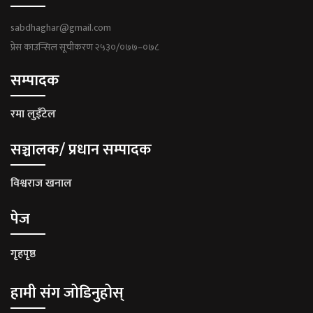
sabdhaghar@gmail.com
प्रेस काउन्सिल सूचीकरण २५३०/०७७–०७८
सम्पादक
रमा लुइँटेल
सञ्चालक/ प्रधान सम्पादक
विश्वराज खनाल
पेज
गृहपृष्ठ
हामी संग जोडिनुहोस्