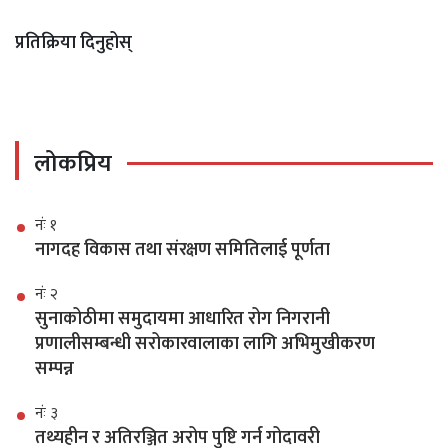
प्रतिक्रिया दिनुहोस्
लोकप्रिय
नंः १
नागदह विकास तथा संरक्षण समितिलाई पूर्णता
नंः २
सुनाकोठीमा समुदायमा आधारित रोग निगरानी
प्रणालीसम्बन्धी सरोकारवालाका लागि अभिमुखीकरण
सम्पन्न
नंः ३
तथ्यहीन र अतिरञ्जित अरोप पुष्टि गर्न गोदावरी