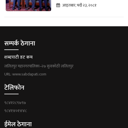
आइतबार, भदौ २३, २०८१
सम्पर्क ठेगाना
शब्दपाटी डट कम
ललितपुर महानगरपालिका–२७ सुनाकोठी ललितपुर
URL: www.sabdapati.com
टेलिफोन
९८४१२८९७९७
९८४१४०१४४८
ईमेल ठेगाना