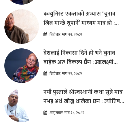
कम्युनिस्ट एकताको अभ्यास ‘चुनाव
जित्न मान्छे थुपार्ने’ माध्यम मात्र हो :
विप्लव
बिहीबार, माघ २२, २०८२
देशलाई निकासा दिने हो भने चुनाव
बाहेक अरु विकल्प छैन : अष्टलक्ष्मी
शाक्य
बिहीबार, माघ २२, २०८२
नयाँ पुस्ताले श्रीस्वस्थानी कथा सुन्ने मात्र
नभइ अर्थ खोज्न थालेका छन : ज्योतिष
तारा लोचन न्यौपाने
आइतबार, माघ १८, २०८२