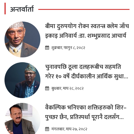
अन्तर्वार्ता
बीमा दुरुपयोग रोक्न स्वतन्त्र क्लेम जाँच
इकाइ अनिवार्य :डा. शम्भुप्रसाद आचार्य
शुक्रबार, फागुन ८, २०८२
चुनावपछि ठूला दलहरूबीच सहमति
गरेर १० वर्षे दीर्घकालीन आर्थिक सुधार
कार्यक्रम ल्याउनुपर्छ : हेमराज ढकाल
बुधबार, माघ २८, २०८२
वैकल्पिक भनिएका शक्तिहरुको शिर–
पुच्छर छैन, प्रतिस्पर्धा पूरानै दलसँग
हुन्छ : डा.प्रकाश शरण महत
मंगलबार, माघ २७, २०८२